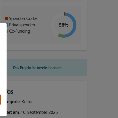
Spenden-Codes
58%
Privatspenden
Co-Funding
Das Projekt ist bereits beendet.
Infos
Kategorie
: Kultur
Endet am
: 10. September 2025