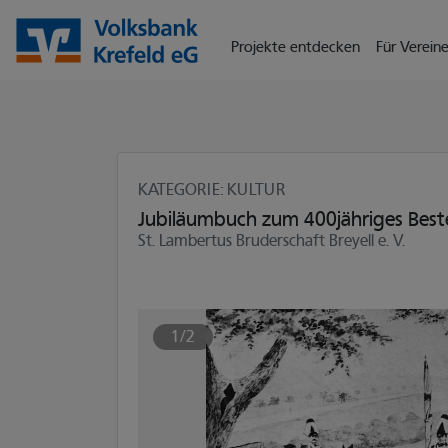
Seite
Klicken Sie, um die Navigation zu überspringen und zum Hauptte
Projekte entdecken
Für Vereine
KATEGORIE
: KULTUR
Jubiläumbuch zum 400jähriges Bes
St. Lambertus Bruderschaft Breyell e. V.
1/2